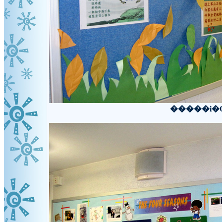
�����i�