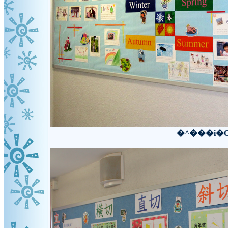
�^���i�