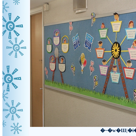
�~�w�Ш|�i