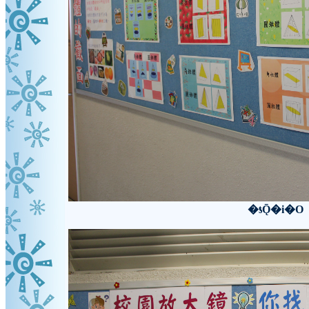
�ƾǬ�i�O