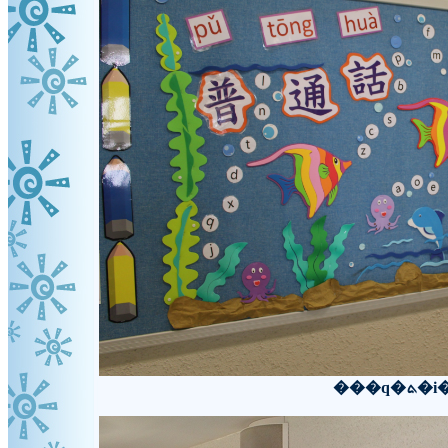
���q�ܬ