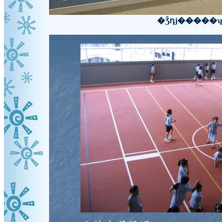
�Ǯդj�����ʮ