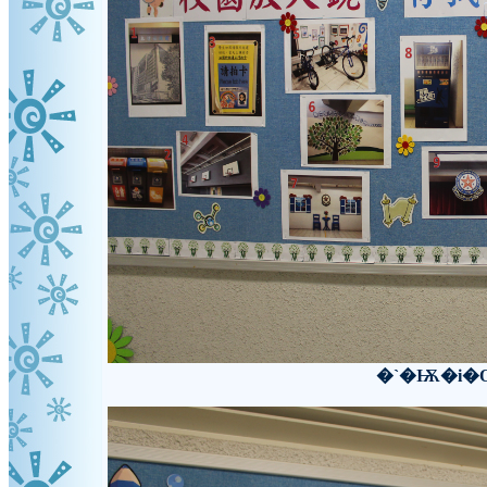
�`�Ѭ�i�